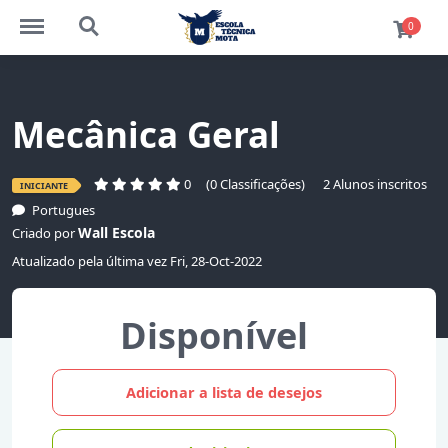
http://escolatecnicaead.com/bibliotecavirtual/menu
http://escolatecnicaead.com/bibliotecavirtual/sea
0
Mecânica Geral
0
(0 Classificações)
2 Alunos inscritos
INICIANTE
Portugues
Wall Escola
Criado por
Atualizado pela última vez Fri, 28-Oct-2022
Disponível
Adicionar a lista de desejos