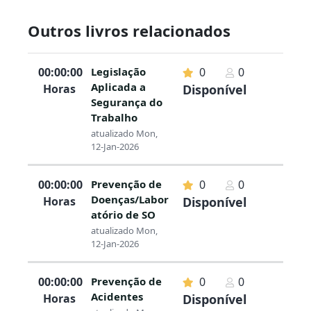
embalamento para evitar lesões
Outros livros relacionados
musculoesqueléticas.
5. Eficiência Energética e
00:00:00
Legislação
0
0
Organizacional
Aplicada a
Horas
Disponível
Aprenderá que uma boa gestão de segurança
Segurança do
está ligada à eficiência da empresa:
Trabalho
atualizado Mon,
Manutenção Preventiva:
Como a revisão
12-Jan-2026
de máquinas evita tanto acidentes como
paragens de produção desnecessárias.
00:00:00
Prevenção de
0
0
Sinalização de Segurança:
O uso correto
Doenças/Labor
Horas
Disponível
de cores e símbolos para orientar o fluxo de
atório de SO
pessoas e máquinas (empilhadores) no
atualizado Mon,
12-Jan-2026
armazém.
6. Conclusão: Uma Cultura de
00:00:00
Prevenção de
0
0
Prevenção
Acidentes
Horas
Disponível