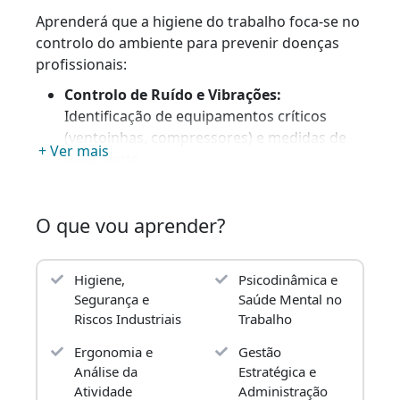
Aprenderá que a higiene do trabalho foca-se no
controlo do ambiente para prevenir doenças
profissionais:
Controlo de Ruído e Vibrações:
Identificação de equipamentos críticos
(ventoinhas, compressores) e medidas de
+ Ver mais
isolamento.
Ambientes Térmicos:
Gestão do trabalho
em câmaras frigoríficas ou zonas de
O que vou aprender?
processamento com elevada humidade.
Radiações e Agentes Químicos:
Cuidados
Higiene,
Psicodinâmica e
no manuseamento de produtos de limpeza
Segurança e
Saúde Mental no
e desinfetantes industriais.
Riscos Industriais
Trabalho
2. A Importância da Iluminação
Ergonomia e
Gestão
Adequada
Análise da
Estratégica e
Atividade
Administração
O documento dedica atenção especial à