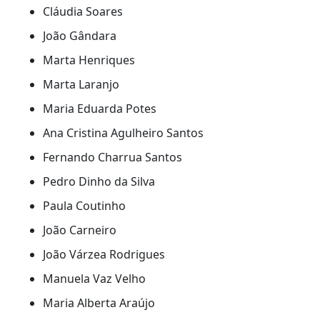
Cláudia Soares
Avaliação de Riscos:
Priorizar as
João Gândara
intervenções com base na probabilidade de
ocorrência e na gravidade das
Marta Henriques
consequências.
Marta Laranjo
<!----><!----><!----><!----><!----><!----><!----><!---->
Maria Eduarda Potes
<!----><!----><!----><!----><!----><!----><!----><!---->
Ana Cristina Agulheiro Santos
<!----><!----><!----><!----><!----><!----><!----><!---->
<!----><!----><!----><!----><!----><!----><!---->
<!---->
Fernando Charrua Santos
<!----><button _ngcontent-ng-
Pedro Dinho da Silva
c4236571811="" class="image-button ng-
star-inserted"
Paula Coutinho
jslog="181501;track:generic_click,impression;Ba
João Carneiro
[["r_c4c25f4edd51fffd","c_71f94419e186fcb5",null
PT",null,1,null,null,1,0]];mutable:true">
João Várzea Rodrigues
</button><!----><!----><!----><!----><!----><!---->
Manuela Vaz Velho
<!---->
Maria Alberta Araújo
Shutterstock