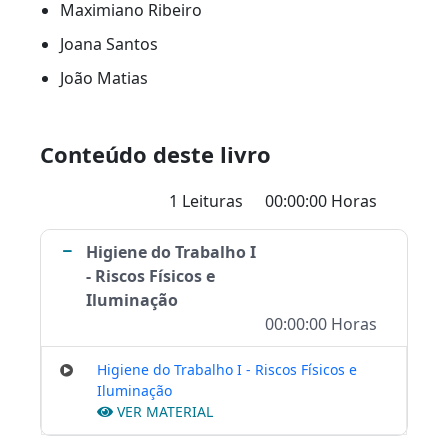
<!----><!----><!---->
Maximiano Ribeiro
<!----><!---->
Joana Santos
<!----><!----><!----><!----><!----><!---->
<!----><!---->
<!----><!----><!----><!----><!----><!----><!----><!---->
João Matias
<!----><!----><!----><!----><!----><!----><!----><!---->
<!----><!----><!----><!----><!----><!---->
Conteúdo deste livro
4. Especificidades do Setor
Hortofrutícola
1 Leituras
00:00:00 Horas
O guia ensina a lidar com os desafios únicos
desta indústria:
Higiene do Trabalho I
- Riscos Físicos e
Segurança Alimentar vs. Segurança do
Iluminação
Trabalho:
Como garantir que as medidas
00:00:00 Horas
de proteção dos trabalhadores (como luvas
ou fardamento) não contaminem os
Higiene do Trabalho I - Riscos Físicos e
alimentos.
Iluminação
VER MATERIAL
Ergonomia no Processamento:
Posturas
adequadas em linhas de escolha e